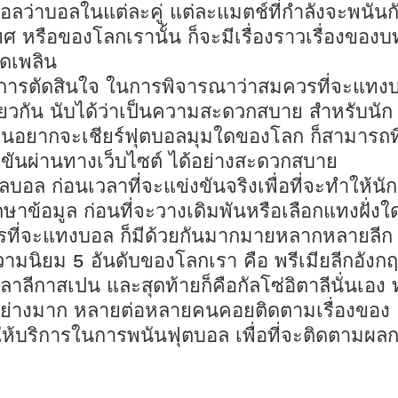
อลว่าบอลในแต่ละคู่ แต่ละแมตช์ที่กำลังจะพนันก
ศ หรือของโลกเรานั้น ก็จะมีเรื่องราวเรื่องของบ
ิดเพลิน
รตัดสินใจ ในการพิจารณาว่าสมควรที่จะแทง
ดียวกัน นับได้ว่าเป็นความสะดวกสบาย สำหรับนัก
ท่านอยากจะเชียร์ฟุตบอลมุมใดของโลก ก็สามารถท
ขันผ่านทางเว็บไซต์ ได้อย่างสะดวกสบาย
บอล ก่อนเวลาที่จะแข่งขันจริงเพื่อที่จะทำให้นัก
าข้อมูล ก่อนที่จะวางเดิมพันหรือเลือกแทงฝั่งใ
การที่จะแทงบอล ก็มีด้วยกันมากมายหลากหลายลีก
บความนิยม 5 อันดับของโลกเรา คือ พรีเมียลีกอังก
ลาลีกาสเปน และสุดท้ายก็คือกัลโซ่อิตาลีนั่นเอง ท
เป็นอย่างมาก หลายต่อหลายคนคอยติดตามเรื่องของ
ให้บริการในการพนันฟุตบอล เพื่อที่จะติดตามผล