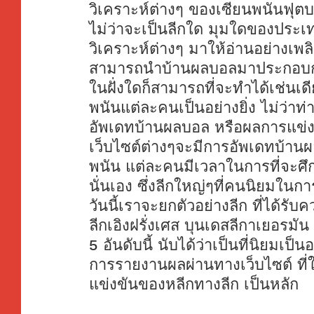
วิเคราะห์ต่างๆ ของเซียนพนันฟุตบ
ไม่ว่าจะเป็นลีกใด มุมใดของประเท
วิเคราะห์ต่างๆ มาให้อ่านอย่างเพล
สามารถนำบ้านผลบอลมาประกอบกา
ในฝั่งใดก็สามารถที่จะทำได้เช่นเ
พนันแต่ละคนเป็นอย่างยิ่ง ไม่ว่า
อัพเดทบ้านผลบอล หรือผลการแข่ง
เว็บไซต์ต่างๆจะมีการอัพเดทบ้านผล
พนัน แต่ละคนมีเวลาในการที่จะศึกษ
นั่นเอง ซึ่งลีกใหญ่ๆที่คนนิยมใน
วันนี้เราจะยกตัวอย่างลีก ที่ได้รั
ลีกเอิงฝรั่งเศส บุนเดสลีกาเยอรมัน 
5 อันดับนี้ นับได้ว่าเป็นที่นิยม
การรายงานผลผ่านทางเว็บไซต์ ที่
แข่งขันของหลีกทางลีก เป็นหลัก