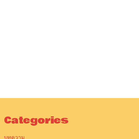
Categories
บทความ