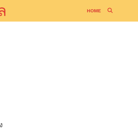
ล
SEARCH
HOME
ง